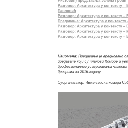
Ристовић) представља Јелена Грбић
Разговор: Архитектура у контексту 
Павловић
Разговор: Архитектура у контексту –
Предавање: Архитектура у контексту 
Разговор: Архитектура у контексту – 
Разговор: Архитектура у контексту 
Разговор: Архитектура у контексту –
Нaпоменa:
Предaвaње је вредновaно сa 
предaвaче који су члaнови Коморе и у
професионaлног усaвршaвaњa члaновa 
прогрaмa зa 2016.годину.
Суоргaнизaтор: Инжењерскa коморa Срб