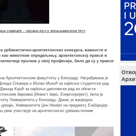
ИЦА САВИЧИЋ – УВОДНА РЕЧ О ЗРЕЊАНИНСКОМ ТРГУ
а урбанистичко-архитектонских конкурса, важности и
и као животном опредељењу, архитектонској пракси и
хитектице пролазе у овој професији, било да су у пракси
Отво
на Архитектонском факултету у Београду. Награђивана је
Архи
з фонда
Оливера и Милан Минић
за најбољи студентски рад
Даница Којић
за најбољи дипломски рад из области
ктонским бироима (Инвест биро, Енергопројект), била је
ету Универзитета у Београду. Данас је ванредна
 дизајн, Универзитета Џон Незбит на предмету
Ентеријер
ош увек учествује на архитектонско урбанистичким