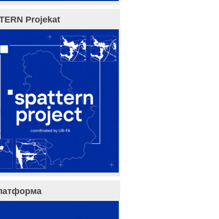
TERN Projekat
латформа