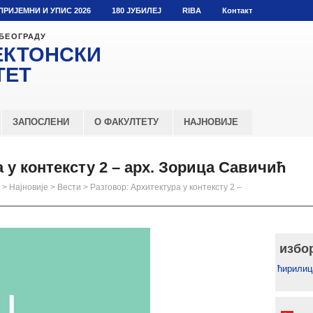
ПРИЈЕМНИ И УПИС 2026
180 ЈУБИЛЕЈ
RIBA
Контакт
 БЕОГРАДУ
ЕКТОНСКИ
ТЕТ
ЗАПОСЛЕНИ
О ФАКУЛТЕТУ
НАЈНОВИЈЕ
 у контексту 2 – арх. Зорица Савичић
>
Најновије
>
Вести
>
Разговор: Архитектура у контексту 2 –
избо
ћирилиц