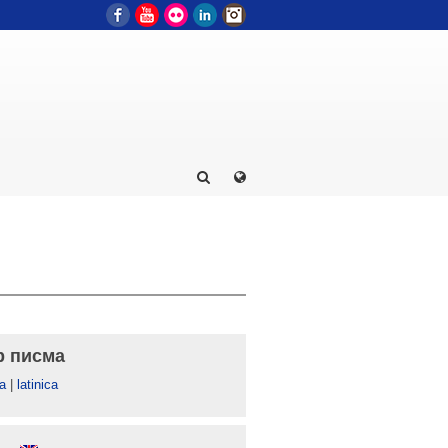
Facebook
YouTube
Flickr
LinkedIn
Instagram
р писма
а
|
latinica