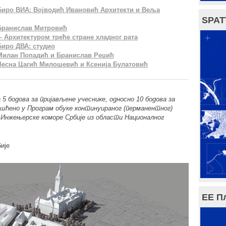
– Биро ВИА: Војводић Ивановић Архитекти и Веља
SPAT
 Брaнислaв Mитрoвић
– Архитектуром треће стране хладног рата
Биро ДВА: студио
– Милан Попадић и Бранислав Реџић
 Весна Цагић Милошевић и Ксенија Булатовић
5 бодовa зa пријaвљене учеснике, односно 10 бодовa зa
вршћено у Прогрaм обуке континуирaног (пермaнентног)
Инжењерске коморе Србије из облaсти Нaционaлног
ије
ЕЕ П