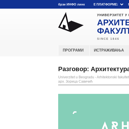
брзи ИНФО линк
E ПЛАТФОРМЕ:
УНИВЕРЗИТЕТ У
АРХИТ
ФАКУЛ
ПРОГРАМИ
ИСТРАЖИВАЊА
Разговор: Архитектура
Univerzitet u Beogradu - Arhitektonski fakultet
арх. Зорица Савичић