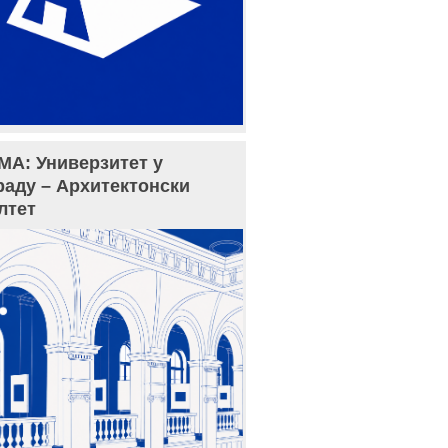
МА: Универзитет у
раду – Архитектонски
лтет