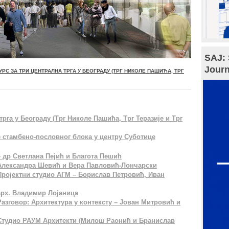
SAJ: 
Journ
УРС ЗА ТРИ ЦЕНТРАЛНА ТРГА У БЕОГРАДУ (ТРГ НИКОЛЕ ПАШИЋА, ТРГ
трга у Београду (Трг Николе Пашића, Трг Теразије и Трг
е стамбено-пословног блока у центру Суботице
– др Светлана Пејић и Благота Пешић
– Александра Шевић и Вера Павловић-Лончарски
 Пројектни студио АГМ – Борислав Петровић, Иван
 арх. Владимир Лојаница
Разговор: Архитектура у контексту – Јован Митровић и
– Студио РАУМ Архитекти (Милош Раонић и Бранислав