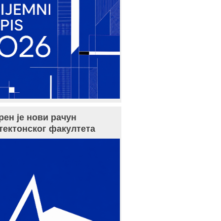
рен је нови рачун
тектонског факултета