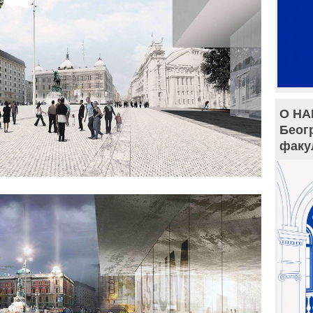
О НА
Беог
факу