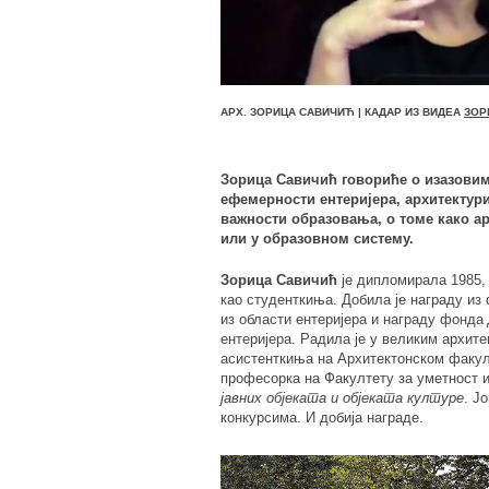
АРХ. ЗОРИЦА САВИЧИЋ | КАДАР ИЗ ВИДЕА
ЗОР
Зорица Савичић говориће о изазовим
ефемерности ентеријера, архитектур
важности образовања, о томе како ар
или у образовном систему.
Зорица Савичић
је дипломирала 1985, 
као студенткиња. Добила је награду и
из области ентеријера и награду фонда
ентеријера. Радила је у великим архите
асистенткиња на Архитектонском факулт
професорка на Факултету за уметност и
јавних објеката и објеката културе
. Ј
конкурсима. И добија награде.