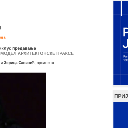
I
ова
иклус предавања
 МОДЕЛ АРХИТЕКТОНСКЕ ПРАКСЕ
р и
Зорица Савичић
, архитекта
ПРИЈ