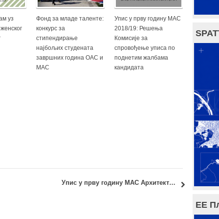
ам уз
Фонд за младе таленте:
Упис у прву годину МАС
 женског
конкурс за
2018/19: Решења
SPAT
г
стипендирање
Комисије за
најбољих студената
спровођење уписа по
завршних година ОАС и
поднетим жалбама
МАС
кандидата
Упис у прву годину МАС Архитектура 2016/17: Решење Комисије за спровођење уписа и КОНАЧНЕ РАНГ ЛИСТЕ
ЕЕ П