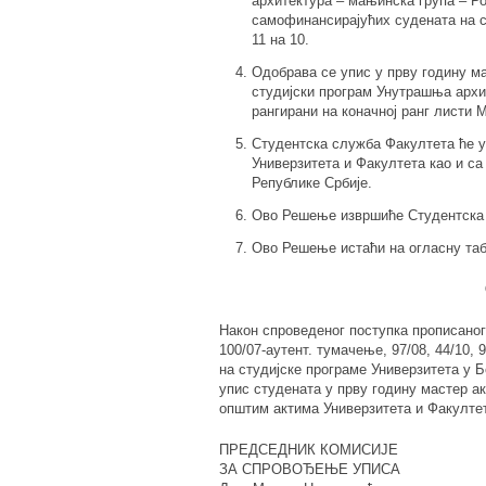
архитектура – мањинска група – Ро
самофинансирајућих судената на с
11 на 10.
Одобрава се упис у прву годину ма
студијски програм Унутрашња архит
рангирани на коначној ранг листи 
Студентска служба Факултета ће у
Универзитета и Факултета као и с
Републике Србије.
Ово Решење извршиће Студентска
Ово Решење истаћи на огласну таб
Након спроведеног поступка прописаног 
100/07-аутент. тумачење, 97/08, 44/10, 
на студијске програме Универзитета у Б
упис студената у прву годину мастер ак
општим актима Универзитета и Факултет
ПРЕДСЕДНИК КОМИСИЈЕ
ЗА СПРОВОЂЕЊЕ УПИСА