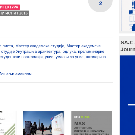
2
ИТЕКТУРА
И ИСПИТ 2016
SAJ: 
г листа
,
Мастер академске студије
,
Мастер академске
Journ
 студије Унутрашња архитектура
,
одлука
,
прелиминарне
студентски портфолији
,
упис
,
услови за упис
,
школарина
Пошаљи емаилом