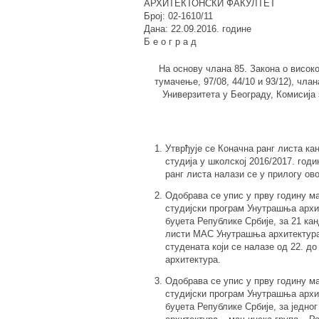
АРХИТЕКТОНСКИ ФАКУЛТЕТ
Број: 02-1610/11
Дана: 22.09.2016. године
Б е о г р а д
На основу члана 85. Закона о високо
тумачење, 97/08, 44/10 и 93/12), чла
Универзитета у Београду, Комисија 
Утврђује се Коначна ранг листа ка
студија у школској 2016/2017. год
ранг листа налази се у прилогу ов
Одобрава се упис у прву годину ма
студијски програм Унутрашња архит
буџета Републике Србије, за 21 кан
листи МАС Унутрашња архитектура 
студената који се налазе од 22. д
архитектура.
Одобрава се упис у прву годину ма
студијски програм Унутрашња архит
буџета Републике Србије, за једн