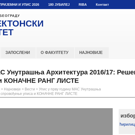
ПРИЈЕМНИ И УПИС 2026
180 ЈУБИЛЕЈ
RIBA
Контакт
 БЕОГРАДУ
ЕКТОНСКИ
ТЕТ
ЗАПОСЛЕНИ
О ФАКУЛТЕТУ
НАЈНОВИЈЕ
АС Унутрашња Архитектура 2016/17: Реш
 и КОНАЧНЕ РАНГ ЛИСТЕ
>
Најновије
>
Вести
>
Упис у прву годину МАС Унутрашња
за спровођење уписа и КОНАЧНЕ РАНГ ЛИСТЕ
избо
ћирилиц