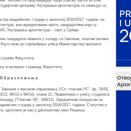
ми. Уколико се овај кандидат буде уписао, квота за упис
тудијском програму Унутрашња архитектура се умањује са
стер академских студија у школској 2016/2017. години, на
ектура, ван акредитоване квоте, кандидатима који су
МАС Унутрашња архитектура – свет у Србији.
пис кандидата обавити у складу са Законом, општим актима
а Упутством за спровођење уписа Министарства просвете
 служба Факултета.
лу и интернет страницу Факултета.
Отво
О б р а з л о ж е њ е
Архи
Законом о високом образовању (“Сл. гласник РС”, бр. 76/05,
93/12, 89/13 и 99/14), члана 21. Правилника о упису студената
еограду (”Гласник УБ”, 168/12), Заједничким конкурсом за
адемских студија у школској 2016/2017. години, Статутом и
а, одлучено је као у диспозитиву овог Решења.