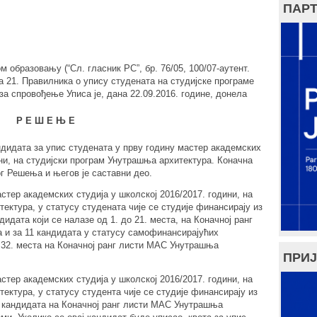
ПАРТ
м образовању (“Сл. гласник РС”, бр. 76/05, 100/07-аутент.
на 21. Правилника о упису студената на студијске програме
за спровођење Уписа је, дана 22.09.2016. године, донела
Р Е Ш Е Њ Е
ндидата за упис студената у прву годину мастер академских
ини, на студијски програм Унутрашња архитектура. Коначна
ог Решења и његов је саставни део.
стер академских студија у школској 2016/2017. години, на
ектура, у статусу студената чије се студије финансирају из
дидата који се налазе од 1. до 21. места, на Коначној ранг
и за 11 кандидата у статусу самофинансирајућих
о 32. места на Коначној ранг листи МАС Унутрашња
ПРИЈ
стер академских студија у школској 2016/2017. години, на
ектура, у статусу студента чије се студије финансирају из
ог кандидата на Коначној ранг листи МАС Унутрашња