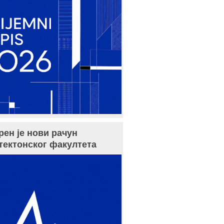
рен је нови рачун
тектонског факултета