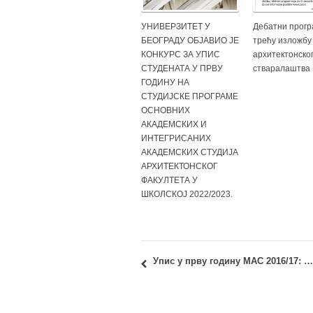
УНИВЕРЗИТЕТ У
Дебатни прогр
БЕОГРАДУ ОБЈАВИО ЈЕ
трећу изложбу
КОНКУРС ЗА УПИС
архитектонско
СТУДЕНАТА У ПРВУ
стваралаштва
ГОДИНУ НА
СТУДИЈСКЕ ПРОГРАМЕ
ОСНОВНИХ
АКАДЕМСКИХ И
ИНТЕГРИСАНИХ
АКАДЕМСКИХ СТУДИЈА
АРХИТЕКТОНСКОГ
ФАКУЛТЕТА У
ШКОЛСКОЈ 2022/2023.
Упис у прву годину МАС 2016/17: ДИНАМИКА УПИСА и УПУТСТВО ЗА УПИС