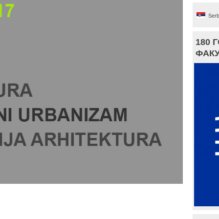
Serb
180 
ФАКУ