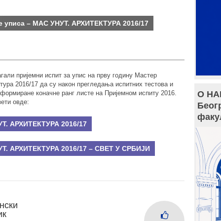
 уписа – МАС УНУТ. АРХИТЕКТУРА 2016/17
агали пријемни испит за упис на прву годину Мастер
ура 2016/17 да су након прегледања испитних тестова и
формиране коначне ранг листе на Пријемном испиту 2016.
О НА
зети овде:
Беог
факу
Т. АРХИТЕКТУРА 2016/17
Т. АРХИТЕКТУРА 2016/17 – СВЕТ У СРБИЈИ
нски
ик