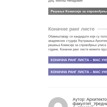
Доц. Милош Ненадовић
Решење Комисије за спровођење
Коначне ранг листе
Обавештавају се кандидати који су пол
академских студија Унутрашња Архитект
решења Комисије за спровођење уписа 
године. Коначне ранг листе можете пру
КОНАЧНА РАНГ ЛИСТА – МАС УНУ
КОНАЧНА РАНГ ЛИСТА – МАС УНУ
Аутор:
Архитекто
факултет_Уредн