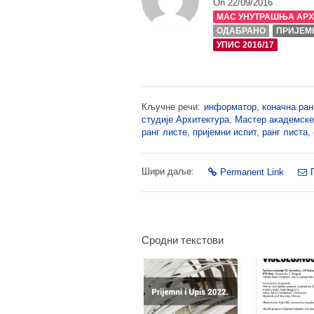
On 22/09/2016
МАС УНУТРАШЊА АРХ
ОДАБРАНО
ПРИЈЕМН
УПИС 2016/17
Кључне речи:
информатор
,
коначна ран
студије Архитектура
,
Мастер академске
ранг листе
,
пријемни испит
,
ранг листа
,
Шири даље:
Permanent Link
Сродни текстови