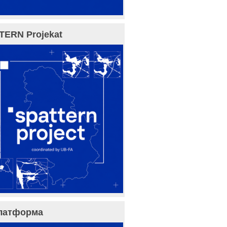
TERN Projekat
латформа