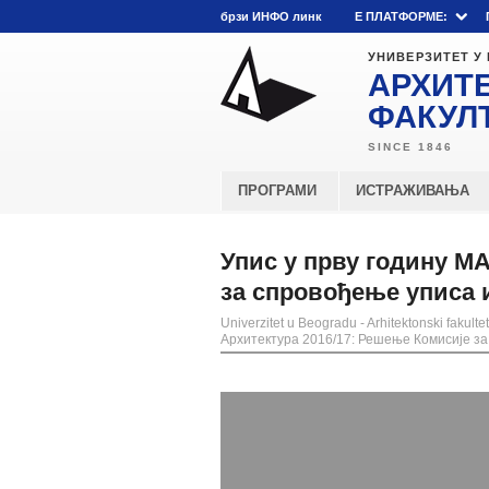
брзи ИНФО линк
E ПЛАТФОРМЕ:
УНИВЕРЗИТЕТ У
АРХИТ
ФАКУЛ
ПРОГРАМИ
ИСТРАЖИВАЊА
Упис у прву годину М
за спровођење уписа
Univerzitet u Beogradu - Arhitektonski fakultet
Архитектура 2016/17: Решење Комисије 