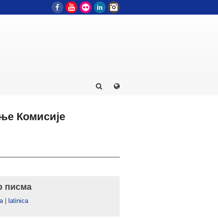
Facebook
YouTube
Flickr
LinkedIn
Instagram
ење Комисије
р писма
а
|
latinica