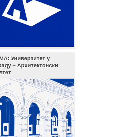
МА: Универзитет у
раду – Архитектонски
лтет