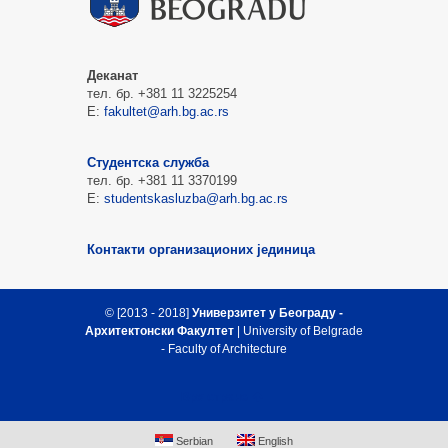
Деканат
тел. бр. +381 11 3225254
Е:
fakultet@arh.bg.ac.rs
Студентска служба
тел. бр. +381 11 3370199
Е:
studentskasluzba@arh.bg.ac.rs
Контакти организационих јединица
© [2013 - 2018]
Универзитет у Београду -
Архитектонски Факултет
| University of Belgrade
- Faculty of Architecture
Врх стране
Serbian
English