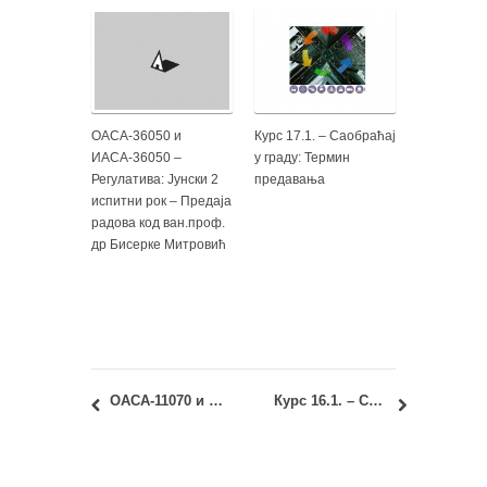
ОАСА-36050 и
Курс 17.1. – Саобраћај
ИАСА-36050 –
у граду: Термин
Регулатива: Јунски 2
предавања
испитни рок – Предаја
радова код ван.проф.
др Бисерке Митровић
ОАСА-11070 и ИАСА-11070 – Геометрија облика 1: испитне оцене и увид у радове из септембарског рока
Курс 16.1. – Социологија 1 и МАСА-11010 – Социологија и простор: Септембарски испитни рок – распоред полагања