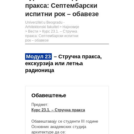
пракса: Септембарски
испитни рок – обавезе
Univerzitet u Beogradu -
Arhitektonski fakultet
>
Најновије
>
Вести
>
Курс 23.1. – Стручна
пракса: Септембарски испитни
рок – обавезе
Модул 23
– Стручна пракса,
екскурзија или летња
радионица
Обавештење
Предмет:
Курс 23.1. – Стручна пракса
Обавештавају се студенти III године
Основних академских студија
архитектуре да се: