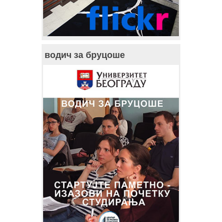
водич за бруцоше