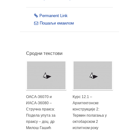
Permanent Link
Пошаљи емаилом
Сродни текстови
ОАСА-36070 и
Курс 12.1 –
ИАСА-36080 –
Архитектонске
Стручна пракса:
конструкције 2:
Подела упута за
Термин полагања у
праксу – доц. др
октобарском 2
Милош Гашић
испитном року