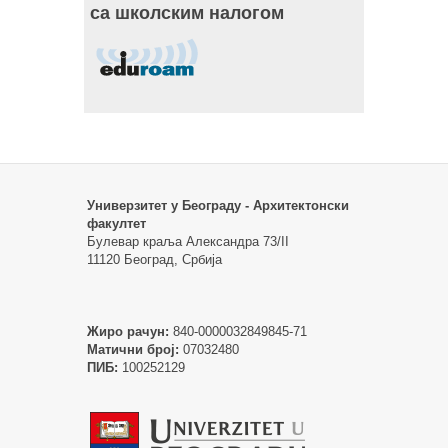
са школским налогом
Универзитет у Београду - Архитектонски
факултет
Булевар краља Александра 73/II
11120 Београд, Србија
Жиро рачун:
840-0000032849845-71
Матични број:
07032480
ПИБ:
100252129