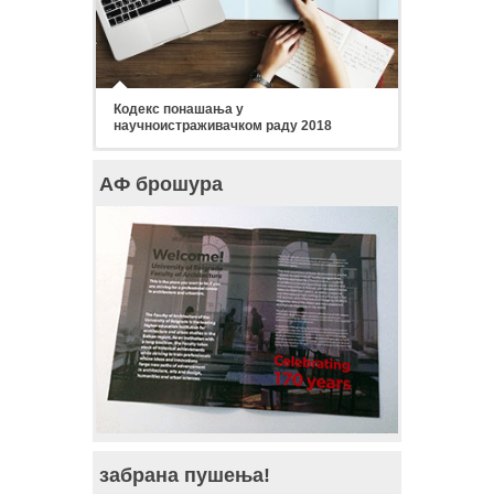
Кодекс понашања у
научноистраживачком раду 2018
АФ брошура
забрана пушења!