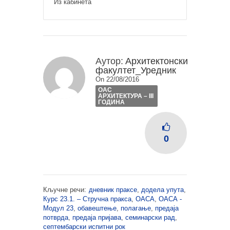
Из кабинета
Аутор:
Архитектонски
факултет_Уредник
On 22/08/2016
ОАС
АРХИТЕКТУРА – III
ГОДИНА
0
Кључне речи:
дневник праксе
,
додела упута
,
Курс 23.1. – Стручна пракса
,
ОАСА
,
ОАСА -
Модул 23
,
обавештење
,
полагање
,
предаја
потврда
,
предаја пријава
,
семинарски рад
,
септембарски испитни рок