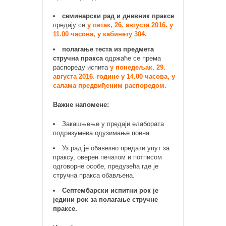
семинарски рад и дневник праксе
предају се
у петак, 26. августа 2016. у
11.00 часова, у кабинету 304.
полагање теста из предмета
стручна пракса
одржаће се према
распореду испита
у понедељак, 29.
августа 2016. године у 14.00 часова, у
салама предвиђеним распоредом.
Важне напомене:
Закашњење у предаји елабората
подразумева одузимање поена.
Уз рад је обавезно предати упут за
праксу, оверен печатом и потписом
одговорне особе, предузећа где је
стручна пракса обављена.
Септембарски испитни рок је
једини рок за полагање стручне
праксе.