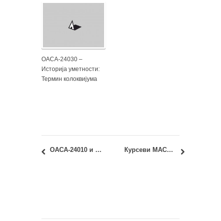
ОАСА-24030 –
Историја уметности:
Термин колоквијума
ОАСА-24010 и ИАСА-24010 – Едукација и простор: Јунски испитни рок – консултације и предаја семинарског рада
Курсеви МАСУ М4.2. – Мастер теза и МАСУ М4.3. – Мастер пројекат: Радионице 1 и 2 – 2015/16