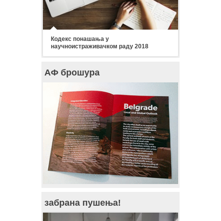
Кодекс понашања у
научноистраживачком раду 2018
АФ брошура
забрана пушења!