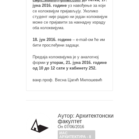
јуна 2016. године
уз навођење за који
се колоквијум пријављују. Уколико
студент није радио ни један колоквијум
може се пријавити за накнадну израду
оба колоквијума.
18. јун 2016. године
– e-mail-ом ће им
бити прослеђени задаци.
Предаја колоквијума је у аналогној
форми
у уторак, 21. јуна 2016. године
од 10 до 12 сати у кабинету 252.
ванр.проф. Весна Цагић Милошевић
Аутор:
Архитектонски
факултет
On 07/06/2016
ИАС
АРХИТЕКТУРА - II