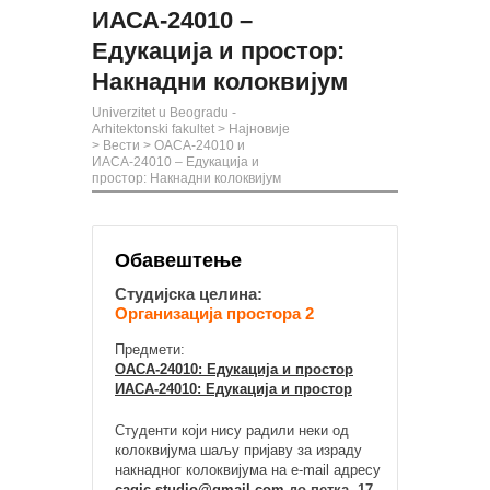
ИАСА-24010 –
Едукација и простор:
Накнадни колоквијум
Univerzitet u Beogradu -
Arhitektonski fakultet
>
Најновије
>
Вести
>
ОАСА-24010 и
ИАСА-24010 – Едукација и
простор: Накнадни колоквијум
Обавештење
Студијска целина:
Организација простора 2
Предмети:
ОАСА-24010: Едукација и простор
ИАСА-24010: Едукација и простор
Студенти који нису радили неки од
колоквијума шаљу пријаву за израду
накнадног колоквијума на e-mail адресу
cagic.studio@gmail.com
до петка, 17.