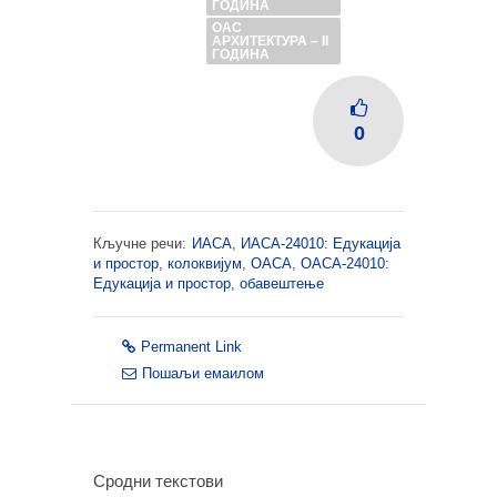
ГОДИНА
ОАС
АРХИТЕКТУРА – II
ГОДИНА
0
Кључне речи:
ИАСА
,
ИАСА-24010: Едукација
и простор
,
колоквијум
,
ОАСА
,
ОАСА-24010:
Едукација и простор
,
обавештење
Permanent Link
Пошаљи емаилом
Сродни текстови