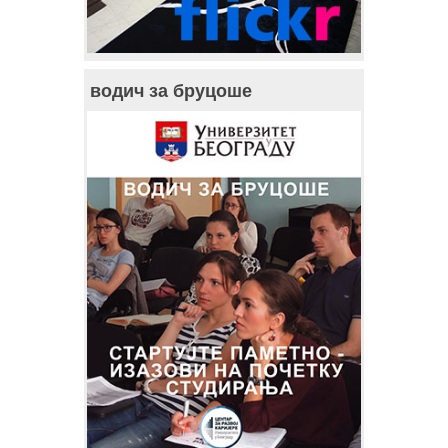
водич за бруцоше