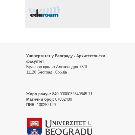
Универзитет у Београду - Архитектонски
факултет
Булевар краља Александра 73/II
11120 Београд, Србија
Жиро рачун:
840-0000032849845-71
Матични број:
07032480
ПИБ:
100252129