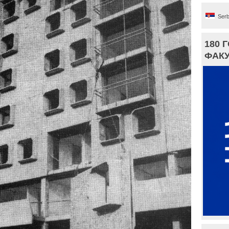
Serb
180 
ФАКУ