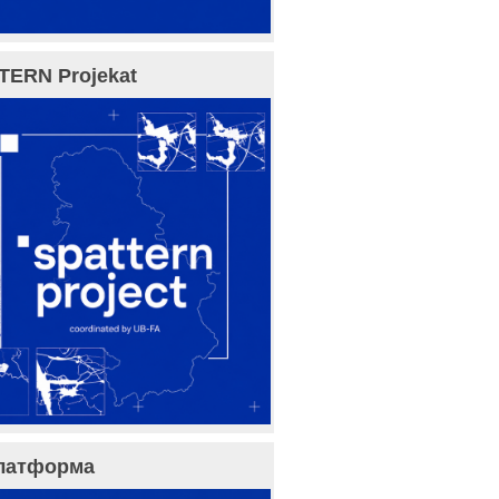
TERN Projekat
латформа