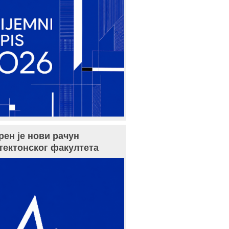
рен је нови рачун
тектонског факултета