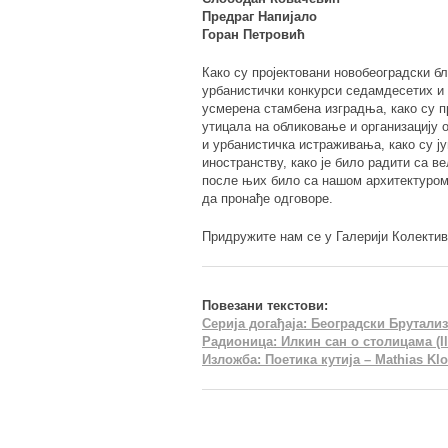
Предраг Напијало
Горан Петровић
Како су пројектовани новобеоградски бл
урбанистички конкурси седамдесетих и 
усмерена стамбена изградња, како су пр
утицала на обликовање и организацију 
и урбанистичка истраживања, како су ју
иностранству, како је било радити са в
после њих било са нашом архитектуром 
да пронађе одговоре.
Придружите нам се у Галерији Колектив
Повезани текстови:
Серија догађаја: Београдски Брутали
Радионица: Илкин сан о столицама (Il
Изложба: Поетика кутија – Mathias Klo