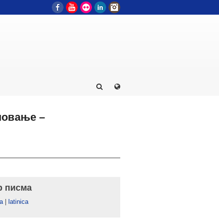
Facebook
YouTube
Flickr
LinkedIn
Instagram
новање –
р писма
а
|
latinica