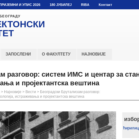
ПРИЈЕМНИ И УПИС 2026
180 ЈУБИЛЕЈ
RIBA
Контакт
 БЕОГРАДУ
ЕКТОНСКИ
ТЕТ
ЗАПОСЛЕНИ
О ФАКУЛТЕТУ
НАЈНОВИЈЕ
м разговор: систем ИМС и центар за ста
вања и пројектантска вештина
>
Најновије
>
Вести
>
Београдски Брутализам разговор:
ологија, истраживања и пројектантска вештина
избо
ћирилиц