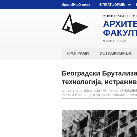
брзи ИНФО линк
E ПЛАТФОРМЕ:
УНИВЕРЗИТЕТ У
АРХИТ
ФАКУЛ
ПРОГРАМИ
ИСТРАЖИВАЊА
Београдски Брутализа
технологија, истражи
Univerzitet u Beogradu - Arhitektonski fakultet
систем ИМС и центар за становање – техн