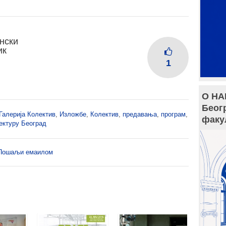
нски
ик
1
О НА
Беог
Галерија Колектив
,
Изложбе
,
Колектив
,
предавања
,
програм
,
факу
ектуру Београд
Пошаљи емаилом