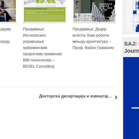
цијуму
Предавање:
Предавање: Додир
Интегрисано
робота: Како роботи
ограду
управљање
мењају архитектуру –
SAJ: 
грађевинским
Проф. Фабио Грамазио
Journ
пројектима применом
BIM технологије –
BEXEL Consulting
0. века
Докторска дисертација и извештај Комисије: кандидат мр Александар Виденовић, дипл.инж.арх.