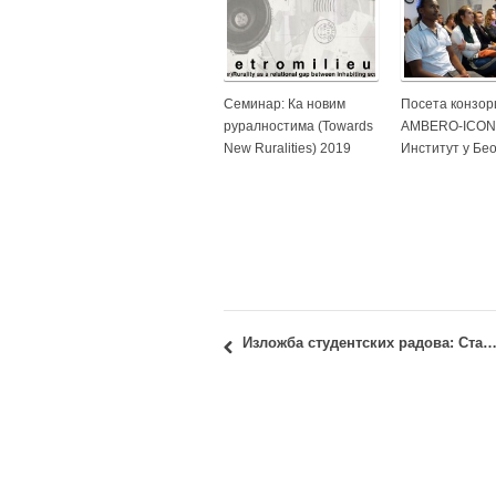
Семинар: Ка новим
Посета конзор
руралностима (Towards
AMBERO-ICON
New Ruralities) 2019
Институт у Бе
Изложба студентских радова: Стамбена архитектура у Србији у 19. и почетком 2