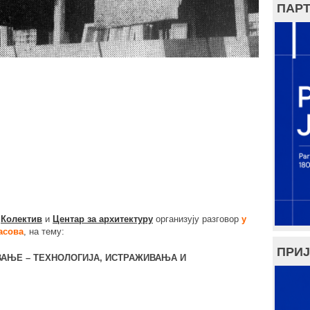
ПАРТ
а
Колектив
и
Центар за архитектуру
организују разговор
у
часова
, на тему:
ПРИЈ
ОВАЊЕ – ТЕХНОЛОГИЈА, ИСТРАЖИВАЊА И