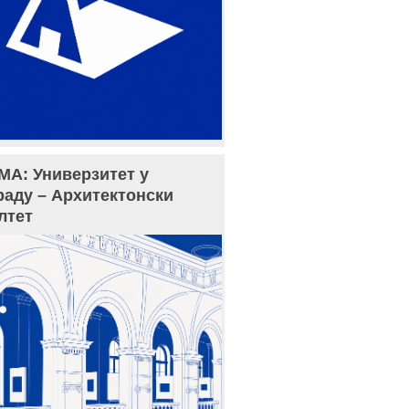
МА: Универзитет у
раду – Архитектонски
лтет