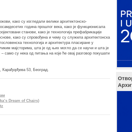
окови, како су изгледали велики архитектонско-
осамдесетих година прошлог века, како је функционисала
ојектовани станови, како је технологија префабрикације
основе, како су спровођена и чему су служила архитектонска
гословенска технологија и архитектура пласиране у
еликим мајсторима, шта је од њих могло да се научи и шта је
– само су нека од питања на које ће овај разговор покушати
, Карађорђева 53, Београд.
Отво
Архи
зам
ka’s Dream of Chairs)
tz