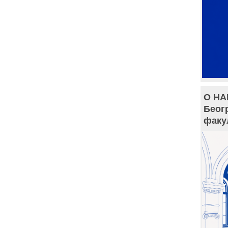
О НА
Беог
факу