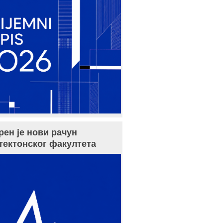
рен је нови рачун
тектонског факултета