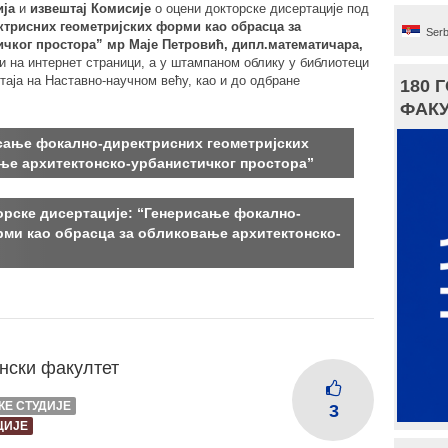
ија
и
извештај Комисије
о оцени докторске дисертације под
трисних геометријских форми као обрасца за
Serb
чког простора” мр Маје Петровић, дипл.математичара,
ји на интернет страници, а у штампаном облику у библиотеци
таја на Наставно-научном већу, као и до одбране
180 
ФАКУ
исање фокално-директрисних геометријских
ње архитектонско-урбанистичког простора”
орске дисертације: “Генерисање фокално-
рми као обрасца за обликовање архитектонско-
нски факултет
КЕ СТУДИЈЕ
3
ЦИЈЕ