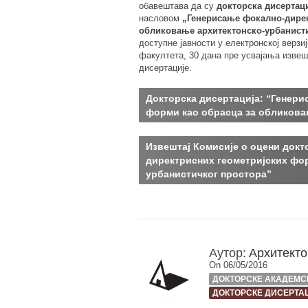
обавештава да су
докторска дисертац
насловом
„Генерисање фокално-дирек
обликовање архитектонско-урбанисти
доступне јавности у електронској верзи
факултета, 30 дана пре усвајања извеш
дисертације.
Докторска дисертација: “Генер
форми као обрасца за обликова
Извештај Комисије о оцени докт
директрисних геометријских фо
урбанистичког простора”
Аутор:
Архитекто
On 06/05/2016
ДОКТОРСКЕ АКАДЕМС
ДОКТОРСКЕ ДИСЕРТА