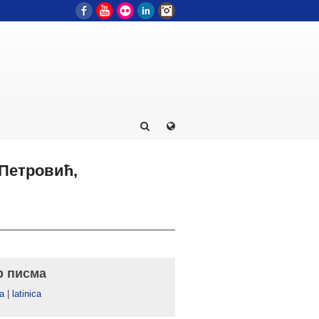
Facebook
YouTube
Flickr
LinkedIn
Instagram
 Петровић,
р писма
а
|
latinica