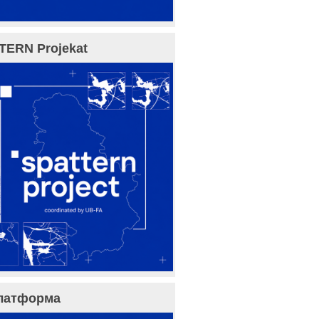
TERN Projekat
латформа