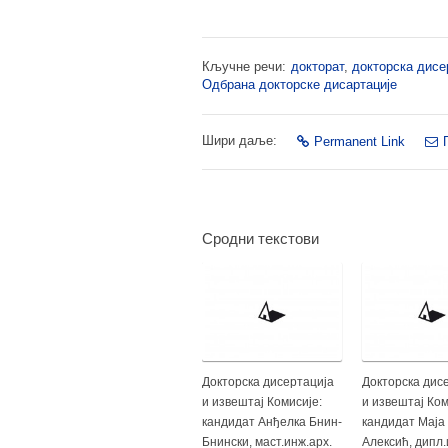
Кључне речи:
докторат
,
докторска дисе
Одбрана докторске дисартације
Шири даље:
Permanent Link
Сродни текстови
Докторска дисертација
Докторска дис
и извештај Комисије:
и извештај Ком
кандидат Анђелка Бнин-
кандидат Маја
Бнински, маст.инж.арх.
Алексић, дипл.