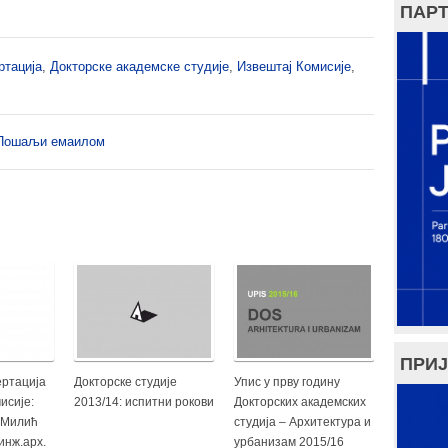
ПАРТ
ртација
,
Докторске академске студије
,
Извештај Комисије
,
Пошаљи емаилом
ПРИЈ
ертација
Докторске студије
Упис у прву годину
исије:
2013/14: испитни рокови
Докторских академских
 Милић
студија – Архитектура и
инж.арх.
урбанизам 2015/16