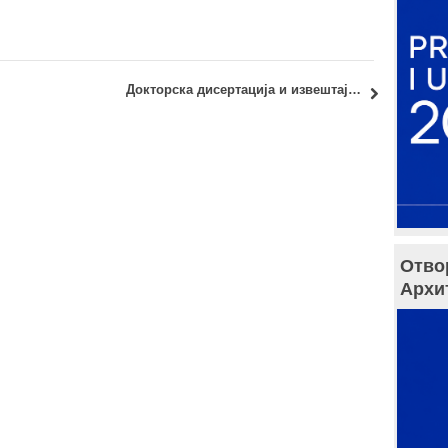
016.
Докторска дисертација и извештај Комисије: кандидат Ива Чукић, дипл.инж.арх.
Отво
Архи