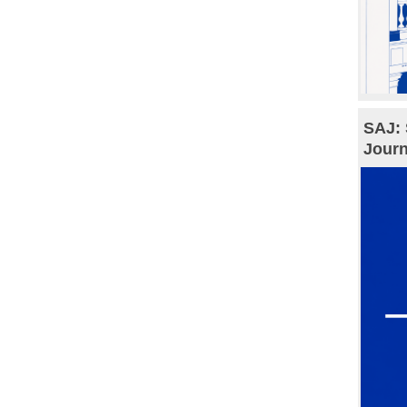
SAJ: 
Journ