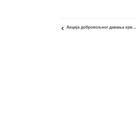
Акција добровољног давања крви: 10.05.2