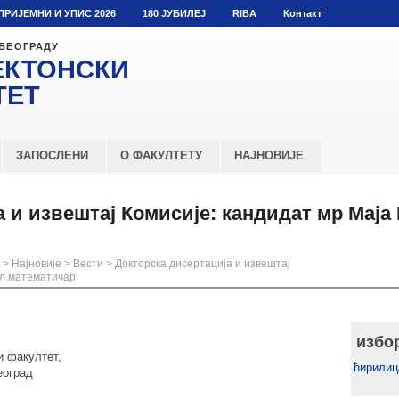
ПРИЈЕМНИ И УПИС 2026
180 ЈУБИЛЕЈ
RIBA
Контакт
 БЕОГРАДУ
ЕКТОНСКИ
ТЕТ
ЗАПОСЛЕНИ
О ФАКУЛТЕТУ
НАЈНОВИЈЕ
 и извештај Комисије: кандидат мр Маја
>
Најновије
>
Вести
>
Докторска дисертација и извештај
пл.математичар
избо
и факултет,
ћирилиц
еоград