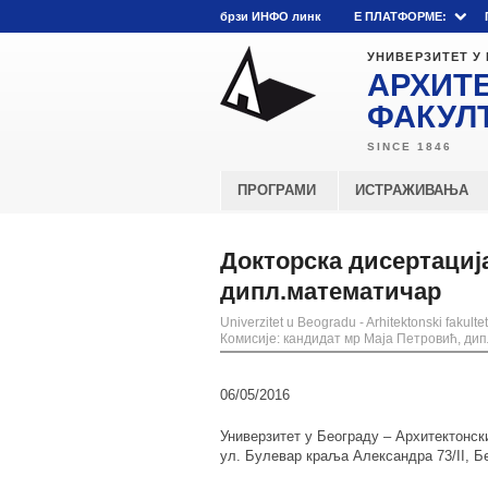
брзи ИНФО линк
E ПЛАТФОРМЕ:
УНИВЕРЗИТЕТ У
АРХИТ
ФАКУЛ
ПРОГРАМИ
ИСТРАЖИВАЊА
Докторска дисертација
дипл.математичар
Univerzitet u Beogradu - Arhitektonski fakultet
Комисије: кандидат мр Маја Петровић, ди
06/05/2016
Универзитет у Београду – Архитектонск
ул. Булевар краља Александра 73/II, Б