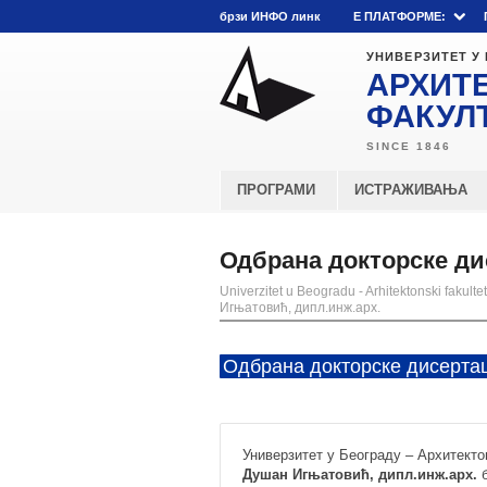
брзи ИНФО линк
E ПЛАТФОРМЕ:
УНИВЕРЗИТЕТ У
АРХИТ
ФАКУЛ
ПРОГРАМИ
ИСТРАЖИВАЊА
Одбрана докторске ди
Univerzitet u Beogradu - Arhitektonski fakultet
Игњатовић, дипл.инж.арх.
Одбрана докторске дисертац
Универзитет у Београду – Архитект
Душан Игњатовић, дипл.инж.арх.
б