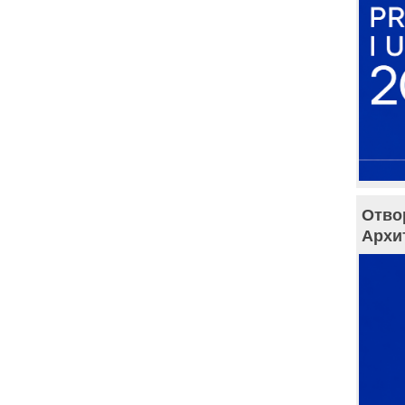
Отво
Архи