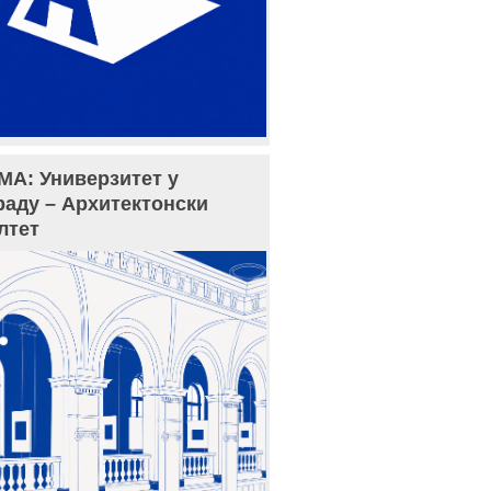
МА: Универзитет у
раду – Архитектонски
лтет