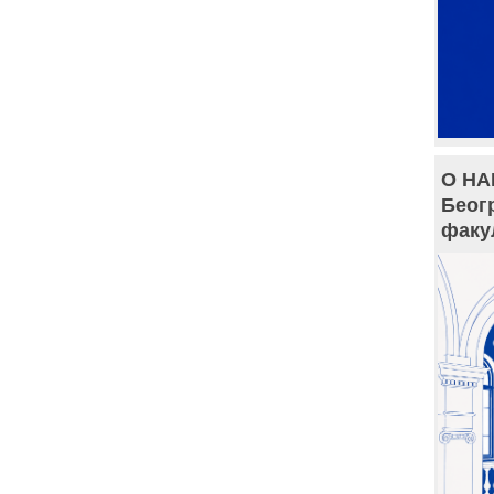
О НА
Беог
факу