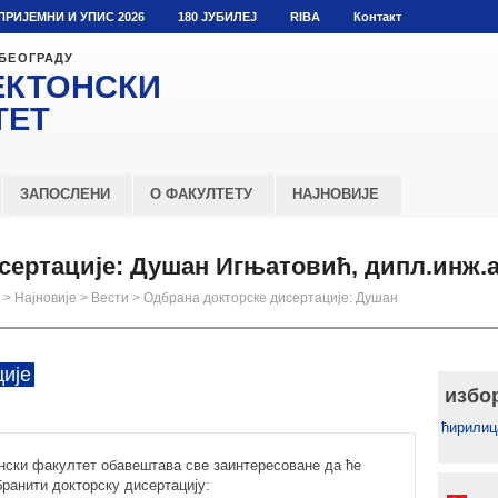
ПРИЈЕМНИ И УПИС 2026
180 ЈУБИЛЕЈ
RIBA
Контакт
 БЕОГРАДУ
ЕКТОНСКИ
ТЕТ
ЗАПОСЛЕНИ
О ФАКУЛТЕТУ
НАЈНОВИЈЕ
сертације: Душан Игњатовић, дипл.инж.а
>
Најновије
>
Вести
>
Одбрана докторске дисертације: Душан
ије
избо
ћирилиц
онски факултет обавештава све заинтересоване да ће
ранити докторску дисертацију: