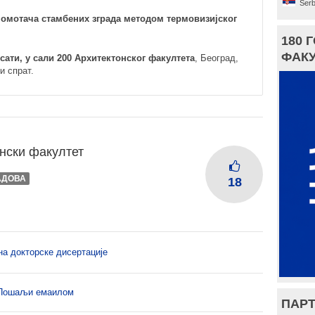
Serb
омотача стамбених зграда методом термовизијског
180 
ФАКУ
0 сати, у сали 200 Архитектонског факултета
, Београд,
и спрат.
нски факултет
АДОВА
18
на докторске дисертације
Пошаљи емаилом
ПАРТ