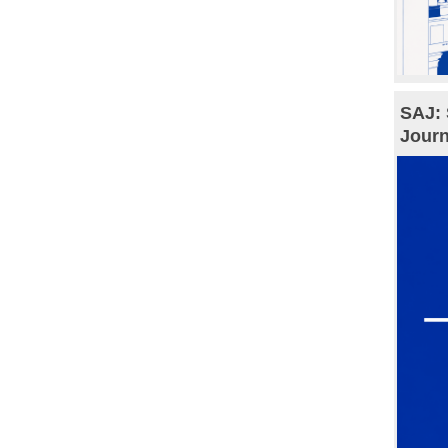
SAJ: 
Journ