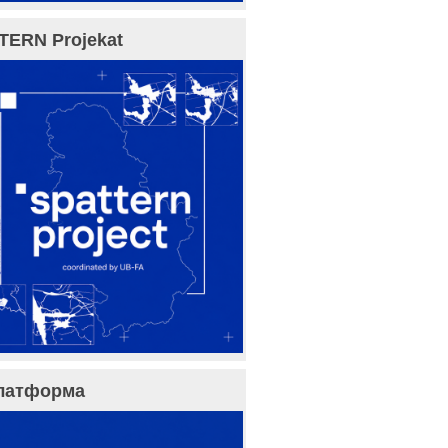
TERN Projekat
латформа