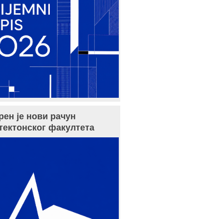
рен је нови рачун
тектонског факултета