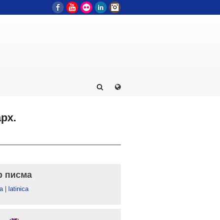
Facebook
YouTube
Flickr
LinkedIn
Instagram
рх.
р писма
а
|
latinica