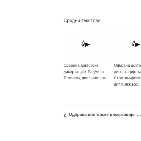
Сродни текстови
Одбрана докторске
Одбрана докто
дисертације: Радмила
дисертације: м
Томовска, дипл.инж.арх.
Стратимирови
дипл.инж.арх.
Одбрана докторске дисертације: Јелена Милошевић, дипл.инж.арх.