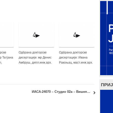
рске
Одбрана докторске
Одбрана докторске
р Татјана
дисертације: мр Денис
дисертације: Ивана
ћ,
Амбруш, дипл.инж.арх.
Ракоњац, маст.инж.арх.
ПРИЈ
ИАСА-24070 – Студио 02а – Вишепородично становање: Уводно предавање