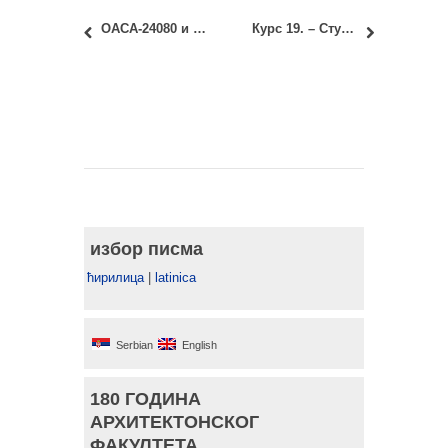
ОАСА-24080 и ИАСА-24080 – Студио 02б – Архитектонске конструкције: Прво вежбање
Курс 19. – Студио пројекат 4 – синтеза: поновља се избор преко студентског сервиса еСтудент!
избор писма
ћирилица
|
latinica
Serbian
English
180 ГОДИНА
АРХИТЕКТОНСКОГ
ФАКУЛТЕТА