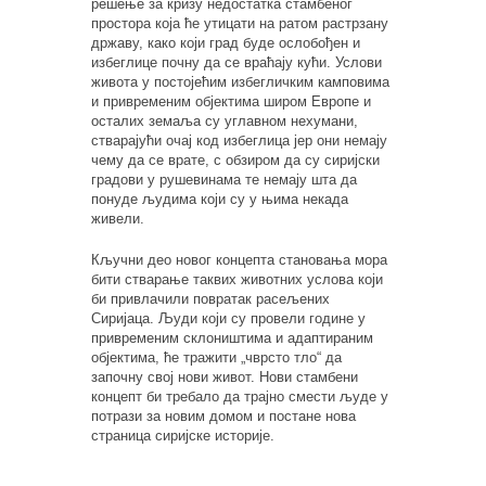
решење за кризу недостатка стамбеног
простора која ће утицати на ратом растрзану
државу, како који град буде ослобођен и
избеглице почну да се враћају кући. Услови
живота у постојећим избегличким камповима
и привременим објектима широм Европе и
осталих земаља су углавном нехумани,
стварајући очај код избеглица јер они немају
чему да се врате, с обзиром да су сиријски
градови у рушевинама те немају шта да
понуде људима који су у њима некада
живели.
Кључни део новог концепта становања мора
бити стварање таквих животних услова који
би привлачили повратак расељених
Сиријаца. Људи који су провели године у
привременим склоништима и адаптираним
објектима, ће тражити „чврсто тло“ да
започну свој нови живот. Нови стамбени
концепт би требало да трајно смести људе у
потрази за новим домом и постане нова
страница сиријске историје.