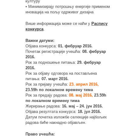
културу
• Минимизирају потрошњу енергије применом
иновација на пољу одрживог дизајна
Више информација може се наћи у
Распису
конкурса
.
Важни датуми:
Објава конкурса:
01. фебруар 2016.
Почетак регистрације учешћа:
08. фебруар
2016.
Рок за подношење питања:
29. фебруар
2016.
Рок за објаву одговора на постављена
питања:
07. март 2016.
Рок за пријаву учешћа:
23. април 2016,
23.59h по локалном времену тима
Рок за предају радова:
08. мај 2016,
23.59h
по локалном времену тима
Жирирање радова:
16. мај – 24. јун 2016.
Објава резултата конкурса:
18. јул 2016.
Датум почетка изложбе селекције најбољих
радова биће накнадно објављен.
Право учешћа: