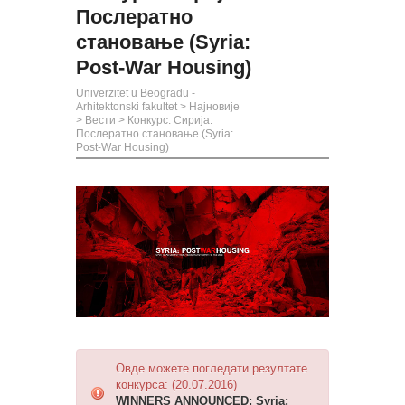
Послератно
становање (Syria:
Post-War Housing)
Univerzitet u Beogradu -
Arhitektonski fakultet
>
Најновије
>
Вести
>
Конкурс: Сирија:
Послератно становање (Syria:
Post-War Housing)
Овде можете погледати резултате
конкурса: (20.07.2016)
WINNERS ANNOUNCED: Syria: