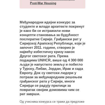
Post-War Housing
Међународни идејни конкурс за
студенте и младе архитекте покренут
је како би се истражили нови
концепти становања за будућност
послератне Сирије. Грађански рат у
Сиријској Арапској Републици, који је
започет 2011. године, створио је
највећу избегличку кризу након
Другог светског рата. Према
подацима UNHCR, више од 4 300 000
људи је напустило земљу и побегло
у Турску, Либан, Јордан, Ирак и сада
Европу. Док су светски лидери у
потрази за међународним решењем
грађанског рата у Сирији, многи
Сиријци се радују прилици за
повратак својим домовима чим се
рат заврши.
Од учесника конкурса се тражи да предложе