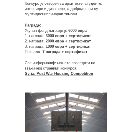
Конкурс је отворен за архитекте, студенте,
инжењере и дизајнере, а добродошли су
мултидисциплинарни тимови.
Награде:
Укупан фонд награде је
6000 евра
1. награда:
3000 евра + сертификат
2. награда:
2000 евра + сертификат
3. награда:
1000 евра + сертификат
Похвала:
7 награда + сертификат
Све информације можете погледати на
званичној страници конкурса:
Syria: Post-War Housing Competition