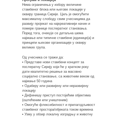
Нема ограничења у избору величине
стамбеног блока или његове локације у
оквиру граница Сирије. Циљ је омогућити
максималну слободу свим учесницима да
развију пројекат на најкреативнији начин и
помере границе послератног становања.
Поред тога, очекује се детаљна шема
најмање или типичне стамбене јединице(а) и
принципи њихове организације у оквиру
великих група.
Од учесника се тражи да:
• Представе нови стамбени концепт за
послератну Сирију који ће у кратком року
дати квалитетно решење за масовно
социјално становање, са животним веком од
најмање 50 година
• Одаберу или развијену или неразвијену
локацију
• Дефинишу приступ постојећим објектима
(оштећеним или уништеним)
• Омогуће флексибилност и прилагодљивост
стамбеног простора/објеката током времена
• Узму у обзир локалну изградњу и животну