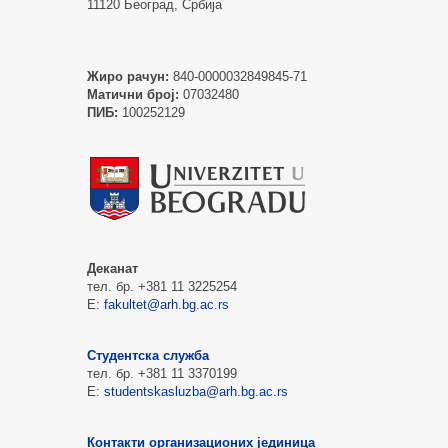
11120 Београд, Србија
Жиро рачун:
840-0000032849845-71
Матични број:
07032480
ПИБ:
100252129
Деканат
тел. бр. +381 11 3225254
Е:
fakultet@arh.bg.ac.rs
Студентска служба
тел. бр. +381 11 3370199
Е:
studentskasluzba@arh.bg.ac.rs
Контакти организационих јединица