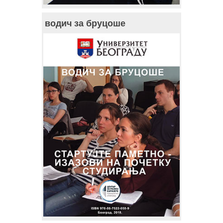
водич за бруцоше