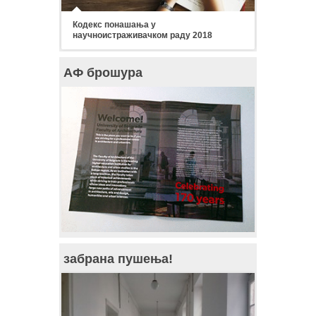
Кодекс понашања у
научноистраживачком раду 2018
АФ брошура
забрана пушења!