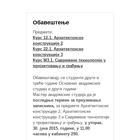
Обавештење
Предмети:
Курс 12.1. Архитектонске
конструкције 2
Курс 22.1. Архитектонске
конструкције 3
Курс М3.1. Савремене технологије у
пројектовању и грађењу
Обавештавају се студенти друге и
треће године Основних академских
студија и друге године
Мастер академских студија да је
последњи термин за преузимање
записника,
за предмете Архитектонске
конструкције 2, Архитектонске
конструкције 3 и Савремене технологије
у пројектовању и грађењу,
у уторак,
30. јуна 2015. године, у 11.00
часова у кабинету 250.