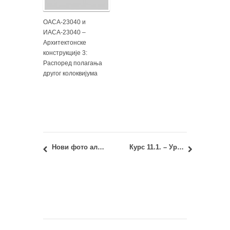
ОАСА-23040 и
ИАСА-23040 –
Архитектонске
конструкције 3:
Распоред полагања
другог колоквијума
Нови фото албуми студентских радова
Курс 11.1. – Урбана структура: Враћање радова и записника – доц. др Владимир Михајлов