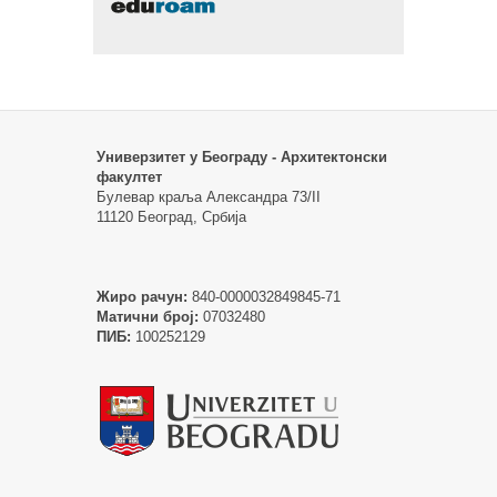
Универзитет у Београду - Архитектонски
факултет
Булевар краља Александра 73/II
11120 Београд, Србија
Жиро рачун:
840-0000032849845-71
Матични број:
07032480
ПИБ:
100252129