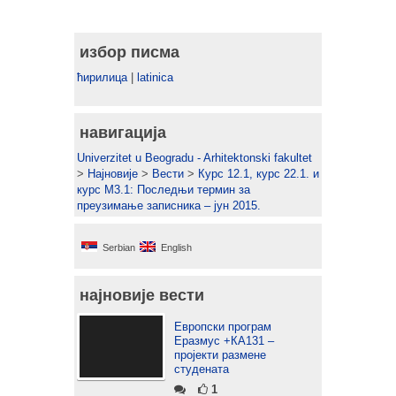
избор писма
ћирилица
|
latinica
навигација
Univerzitet u Beogradu - Arhitektonski fakultet
>
Најновије
>
Вести
>
Курс 12.1, курс 22.1. и
курс М3.1: Последњи термин за
преузимање записника – јун 2015.
Serbian
English
најновије вести
Европски програм
Еразмус +КА131 –
пројекти размене
студената
1