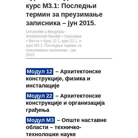
курс М3.1: Последњи
термин за преузимање
записника – јун 2015.
Univerzitet u Beogradu -
Arhitektonski fakultet
>
Најновије
>
Вести
>
Курс 12.1, курс 22.1. и
курс М3.1: Последњи термин за
преузимање записника – јун
2015.
Модул 12
– Архитектонске
конструкције, физика и
инсталације
Модул 22
– Архитектонске
конструкције и организација
грађења
Модул М3
– Опште наставне
области – техничко-
технолошке науке