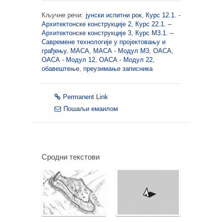
Кључне речи:
јунски испитни рок
,
Курс 12.1. -
Архитектонске конструкције 2
,
Курс 22.1. –
Архитектонске конструкције 3
,
Курс М3.1. –
Савремене технологије у пројектовању и
грађењу
,
МАСА
,
МАСА - Модул М3
,
ОАСА
,
ОАСА - Модул 12
,
ОАСА - Модул 22
,
обавештење
,
преузимање записника
Permanent Link
Пошаљи емаилом
Сродни текстови