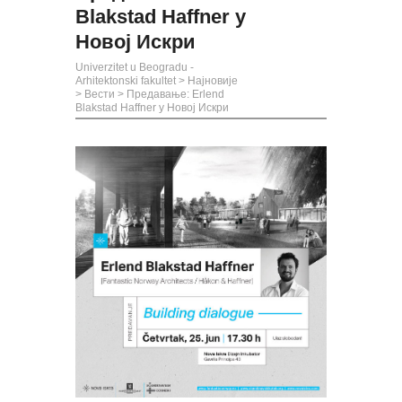
Blakstad Haffner у
Новој Искри
Univerzitet u Beogradu -
Arhitektonski fakultet
>
Најновије
>
Вести
>
Предавање: Erlend
Blakstad Haffner у Новој Искри