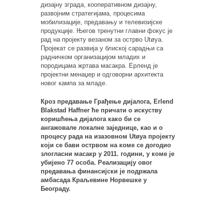
дизајну зграда, кооперативном дизајну,
развојним стратегијама, процесима
мобилизације, предавању и телевизијске
продукције. Његов тренутни главни фокус је
рад на пројекту везаном за острво Utøya.
Пројекат се развија у блиској сарадњи са
радничком организацијом младих и
породицама жртава масакра. Ерленд је
пројектни менаџер и одговорни архитекта
новог кампа за младе.
Кроз предавање Грађење дијалога, Erlend
Blakstad Haffner ће причати о искуству
коришћења дијалога како би се
ангажовале локалне заједнице, као и о
процесу рада на изазовном Utøya пројекту
који се бави острвом на коме се догодио
злогласни масакр у 2011. години, у коме је
убијено 77 особа. Реализацију овог
предавања финансијски је подржала
амбасада Краљевине Норвешке у
Београду.