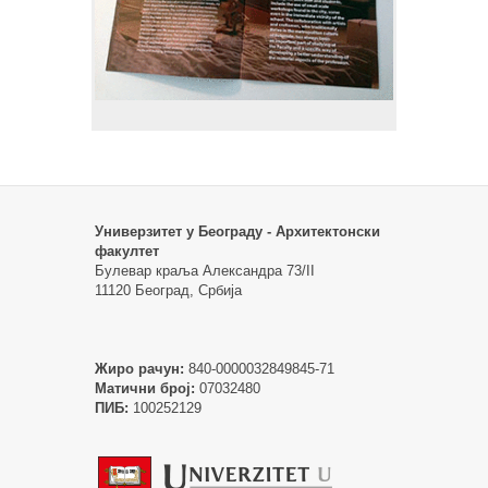
Универзитет у Београду - Архитектонски
факултет
Булевар краља Александра 73/II
11120 Београд, Србија
Жиро рачун:
840-0000032849845-71
Матични број:
07032480
ПИБ:
100252129