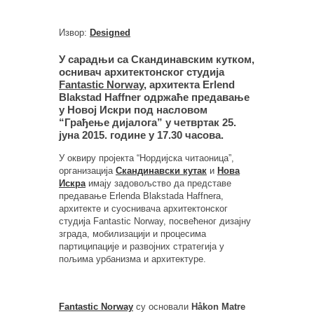
Извор:
Designed
У сарадњи са Скандинавским кутком,
оснивач архитектонског студија
Fantastic Norway
, архитекта Erlend
Blakstad Haffner одржаће предавање
у Новој Искри под насловом
“Грађење дијалога” у четвртак 25.
јуна 2015. године у 17.30 часова.
У оквиру пројекта “Нордијска читаоница”,
организација
Скандинавски кутак
и
Нова
Искра
имају задовољство да представе
предавање Erlendа Blakstadа Haffnerа,
архитекте и суоснивача архитектонског
студија Fantastic Norway, посвећеног дизајну
зграда, мобилизацији и процесима
партиципације и развојних стратегија у
пољима урбанизма и архитектуре.
Fantastic Norway
су основали
Håkon Matre