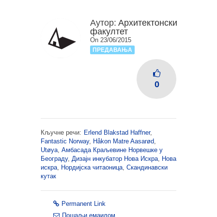
Аутор:
Архитектонски
факултет
On 23/06/2015
ПРЕДАВАЊА
0
Кључне речи:
Erlend Blakstad Haffner
,
Fantastic Norway
,
Håkon Matre Aasarød
,
Utøya
,
Амбасада Краљевине Норвешке у
Београду
,
Дизајн инкубатор Нова Искра
,
Нова
искра
,
Нордијска читаоница
,
Скандинавски
кутак
Permanent Link
Пошаљи емаилом