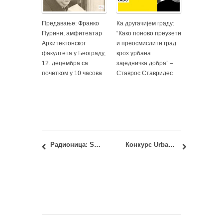
Предавање: Франко
Ка другачијем граду:
Пурини, амфитеатар
“Како поново преузети
Архитектонског
и преосмислити град
факултета у Београду,
кроз урбана
12. децембра са
заједничка добра” –
почетком у 10 часова
Ставрос Ставридес
Радионица: Smart Living Challenge 2015
Конкурс Urban SOS: All Systems Go