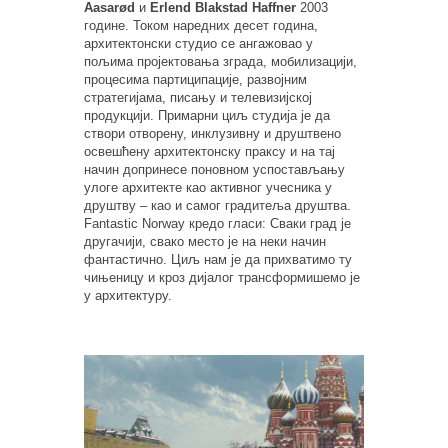
Aasarød
и
Erlend Blakstad Haffner
2003
године. Током наредних десет година,
архитектонски студио се ангажовао у
пољима пројектовања зграда, мобилизацији,
процесима партиципације, развојним
стратегијама, писању и телевизијској
продукцији. Примарни циљ студија је да
створи отворену, инклузивну и друштвено
освешћену архитектонску праксу и на тај
начин допринесе поновном успостављању
улоге архитекте као активног учесника у
друштву – као и самог градитеља друштва.
Fantastic Norway кредо гласи: Сваки град је
другачији, свако место је на неки начин
фантастично. Циљ нам је да прихватимо ту
чињеницу и кроз дијалог трансформишемо је
у архитектуру.