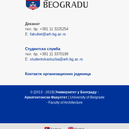
Деканат
тел. бр. +381 11 3225254
Е:
fakultet@arh.bg.ac.rs
Студентска служба
тел. бр. +381 11 3370199
Е:
studentskasluzba@arh.bg.ac.rs
Контакти организационих јединица
© [2013 - 2018]
Универзитет у Београду -
Архитектонски Факултет
| University of Belgrade
- Faculty of Architecture
Врх стране
Serbian
English