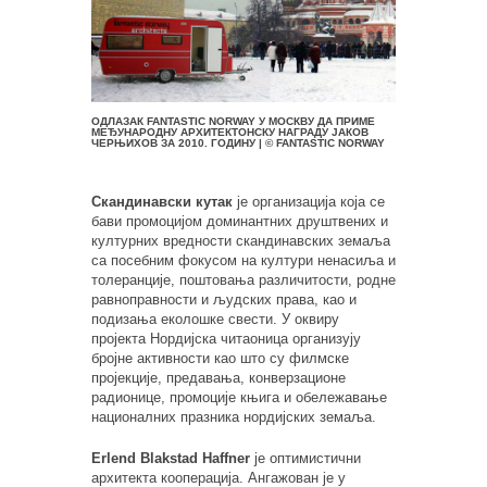
ОДЛАЗАК FANTASTIC NORWAY У МОСКВУ ДА ПРИМЕ
МЕЂУНАРОДНУ АРХИТЕКТОНСКУ НАГРАДУ ЈАКОВ
ЧЕРЊИХОВ ЗА 2010. ГОДИНУ | © FANTASTIC NORWAY
Скандинавски кутак
је организација која се
бави промоцијом доминантних друштвених и
културних вредности скандинавских земаља
са посебним фокусом на култури ненасиља и
толеранције, поштовања различитости, родне
равноправности и људских права, као и
подизања еколошке свести. У оквиру
пројекта Нордијска читаоница организују
бројне активности као што су филмске
пројекције, предавања, конверзационе
радионице, промоције књига и обележавање
националних празника нордијских земаља.
Erlend Blakstad Haffner
је оптимистични
архитекта кооперација. Ангажован је у