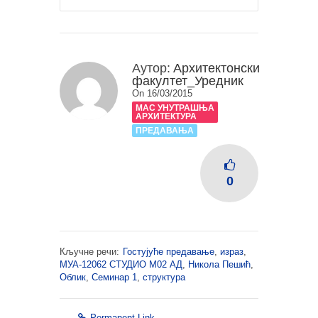
Аутор:
Архитектонски
факултет_Уредник
On 16/03/2015
МАС УНУТРАШЊА
АРХИТЕКТУРА
ПРЕДАВАЊА
0
Кључне речи:
Гостујуће предавање
,
израз
,
МУА-12062 СТУДИО М02 АД
,
Никола Пешић
,
Облик
,
Семинар 1
,
структура
Permanent Link