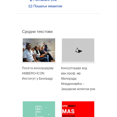
Пошаљи емаилом
Сродни текстови
Посета конзорцијуму
Консултације код
AMBERO-ICON
ван.проф. мр
Институт у Београду
Милорада
Младеновића –
Јануарски испитни рок