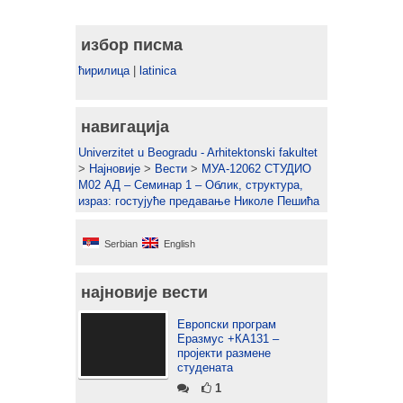
избор писма
ћирилица
|
latinica
навигација
Univerzitet u Beogradu - Arhitektonski fakultet
>
Најновије
>
Вести
>
МУА-12062 СТУДИО
М02 АД – Семинар 1 – Облик, структура,
израз: гостујуће предавање Николе Пешића
Serbian
English
најновије вести
Европски програм
Еразмус +КА131 –
пројекти размене
студената
1