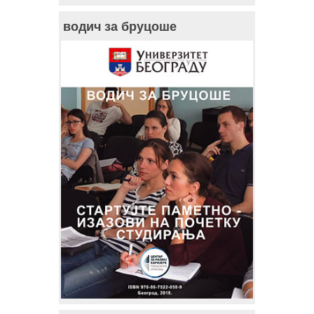
водич за бруцоше