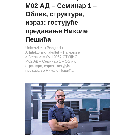
М02 АД – Семинар 1 –
Облик, структура,
израз: гостујуће
предавање Николе
Пешића
Univerzitet u Beogradu -
Arhitektonski fakultet
>
Најновије
>
Вести
>
МУА-12062 СТУДИО
М02 АД – Семинар 1 – Облик,
структура, израз: гостујуће
предавање Николе Пешића