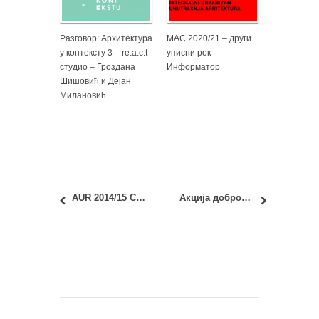
Разговор: Архитектура
МАС 2020/21 – други
у контексту 3 – re:a.c.t
уписни рок
студио – Гроздана
Информатор
Шишовић и Дејан
Милановић
AUR 2014/15 City and Society: Selva Gürdoğan & Gregers Tang Thomsen [Superpool]
Акција добровољног давања крви: 17.03.2015.