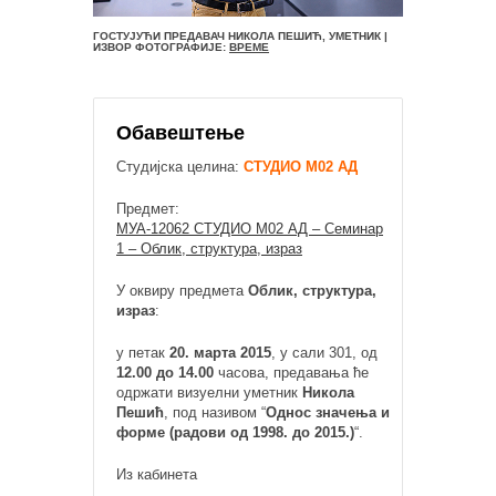
ГОСТУЈУЋИ ПРЕДАВАЧ НИКОЛА ПЕШИЋ, УМЕТНИК |
ИЗВОР ФОТОГРАФИЈЕ:
ВРЕМЕ
Обавештење
Студијска целина:
СТУДИО М02 АД
Предмет:
МУА-12062 СТУДИО М02 АД – Семинар
1 – Облик, структура, израз
У оквиру предмета
Облик, структура,
израз
:
у петак
20. марта 2015
, у сали 301, од
12.00 до 14.00
часова, предавања ће
одржати визуелни уметник
Никола
Пешић
, под називом “
Однос значења и
форме (радови од 1998. до 2015.)
“.
Из кабинета