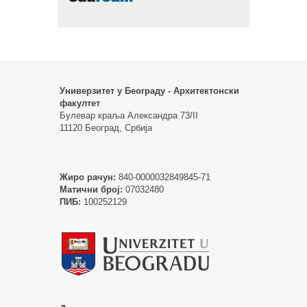
Универзитет у Београду - Архитектонски
факултет
Булевар краља Александра 73/II
11120 Београд, Србија
Жиро рачун:
840-0000032849845-71
Матични број:
07032480
ПИБ:
100252129