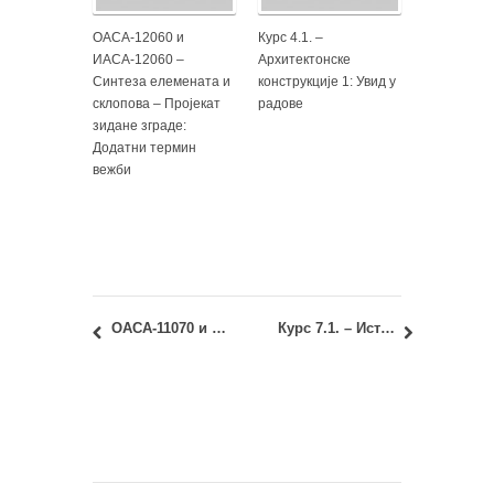
ОАСА-12060 и
Курс 4.1. –
ИАСА-12060 –
Архитектонске
Синтеза елемената и
конструкције 1: Увид у
склопова – Пројекат
радове
зидане зграде:
Додатни термин
вежби
ОАСА-11070 и ИАСА-11070 – Геометрија облика 1: Тест за студенте поновце
Курс 7.1. – Историја архитектуре и насељавања 1: други колоквијум