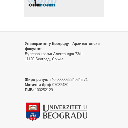
Универзитет у Београду - Архитектонски
факултет
Булевар краља Александра 73/II
11120 Београд, Србија
Жиро рачун:
840-0000032849845-71
Матични број:
07032480
ПИБ:
100252129