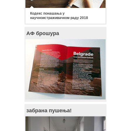
Кодекс понашања у
научноистраживачком раду 2018
АФ брошура
забрана пушења!