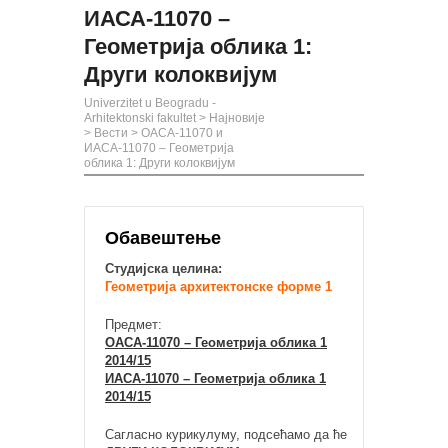
ИАСА-11070 –
Геометрија облика 1:
Други колоквијум
Univerzitet u Beogradu -
Arhitektonski fakultet
>
Најновије
>
Вести
>
ОАСА-11070 и
ИАСА-11070 – Геометрија
облика 1: Други колоквијум
Обавештење
Студијска целина:
Геометрија архитектонске форме 1
Предмет:
ОАСА-11070 – Геометрија облика 1
2014/15
ИАСА-11070 – Геометрија облика 1
2014/15
Сагласно курикулуму, подсећамо да ће