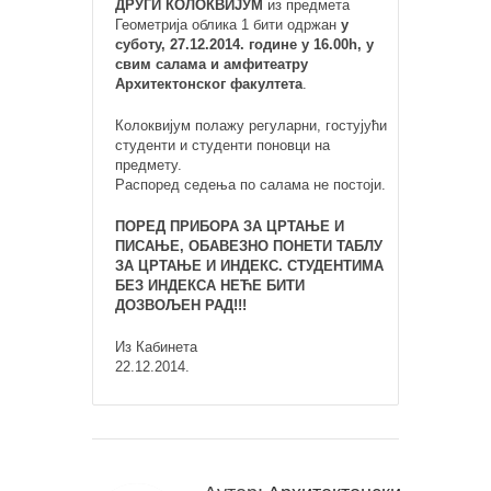
ДРУГИ КОЛОКВИЈУМ
из предмета
Геометрија облика 1 бити одржан
у
суботу, 27.12.2014. године у 16.00h, у
свим салама и амфитеатру
Архитектонског факултета
.
Колоквијум полажу регуларни, гостујући
студенти и студенти поновци на
предмету.
Распоред седења по салама не постоји.
ПОРЕД ПРИБОРА ЗА ЦРТАЊЕ И
ПИСАЊЕ, ОБАВЕЗНО ПОНЕТИ ТАБЛУ
ЗА ЦРТАЊЕ И ИНДЕКС. СТУДЕНТИМА
БЕЗ ИНДЕКСА НЕЋЕ БИТИ
ДОЗВОЉЕН РАД!!!
Из Кабинета
22.12.2014.