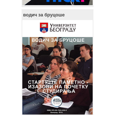
водич за бруцоше