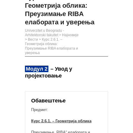
Геометрија облика:
Преузимање RIBA
елабората и уверења
Univerzitet u Beogradu -
Arhitektonski fakultet
>
Најновије
>
Вести
>
Курс 2.6.1. –
Геометрија облика:
Преузимање RIBA елабората и
уверења
Модул 2
– Увод у
пројектовање
Обавештење
Предмет:
Курс 2.6.1. – Геометрија облика
Преузимање „RIBA“ елабората и