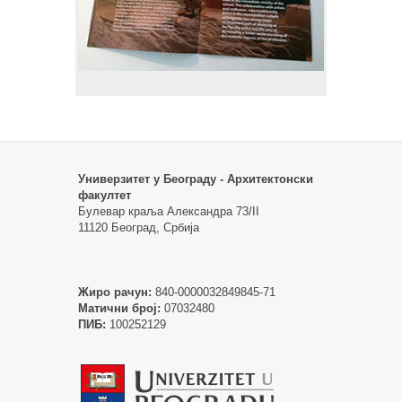
Универзитет у Београду - Архитектонски
факултет
Булевар краља Александра 73/II
11120 Београд, Србија
Жиро рачун:
840-0000032849845-71
Матични број:
07032480
ПИБ:
100252129