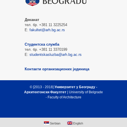
Деканат
тел. бр. +381 11 3225254
Е:
fakultet@arh.bg.ac.rs
Студентска служба
тел. бр. +381 11 3370199
Е:
studentskasluzba@arh.bg.ac.rs
Контакти организационих јединица
© [2013 - 2018]
Универзитет у Београду -
Архитектонски Факултет
| University of Belgrade
- Faculty of Architecture
Врх стране
Serbian
English