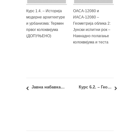
Курс 1.4. – Историја
ОАСА-12080 и
модерне архитектуре
ИАСА-12080 –
и урбанизма: Термин
Геометрија облика 2:
првог колоквијума
Јунски испитни рок –
(ДОПУЊЕНО)
Накнадно полагање
колоквијума и теста
Јавна набавка бр. 11/2014: јавна набавка мале вредности – административни материјал
Курс 6.2. – Геометрија облика 2: Преузимање RIBA уверења