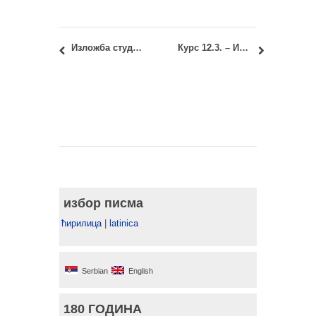
Изложба студентских радова: Савамалски дијалог у Mikser House-у
Курс 12.3. – Инсталације у архитектури: Резултати испита, увид у радове и потписивање записника
избор писма
ћирилица
|
latinica
Serbian
English
180 ГОДИНА