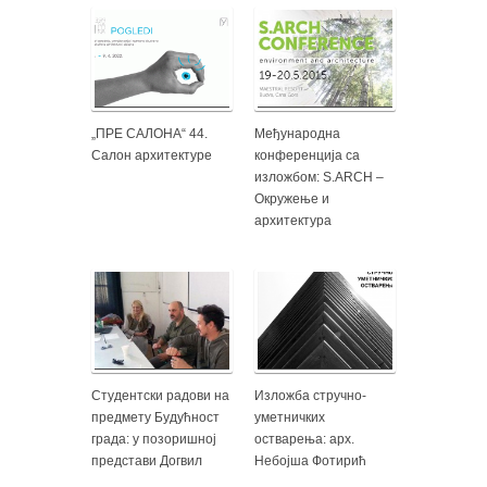
„ПРЕ САЛОНА“ 44.
Mеђународна
Салон архитектуре
конференција са
изложбом: S.ARCH –
Окружење и
архитектура
Студентски радови на
Изложба стручно-
предмету Будућност
уметничких
града: у позоришној
остварења: арх.
представи Догвил
Небојша Фотирић