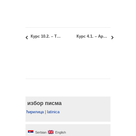
Курс 10.2. – Типологија објеката 2: Термини консултација за завршни семинарски рад
Курс 4.1. – Архитектонске конструкције 1: Консултације код арх. Степановића
избор писма
ћирилица
|
latinica
Serbian
English