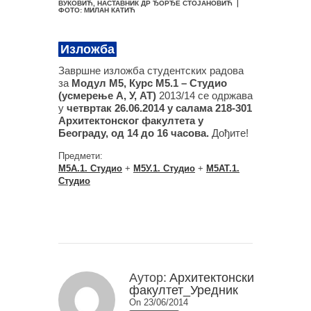
ВУКОВИЋ, НАСТАВНИК ДР ЂОРЂЕ СТОЈАНОВИЋ ❘
ФОТО: МИЛАН КАТИЋ
Изложба
Завршне изложба студентских радова
за
Модул М5, Курс М5.1 – Студио
(усмерење А, У, АТ)
2013/14 се одржава
у
четвртак
26.06.2014 у салама 218-301
Архитектонског факултета у
Београду, од 14 до 16 часова.
Дођите!
Предмети:
М5А.1. Студио
+
М5У.1. Студио
+
М5АТ.1.
Студио
Аутор:
Архитектонски
факултет_Уредник
On 23/06/2014