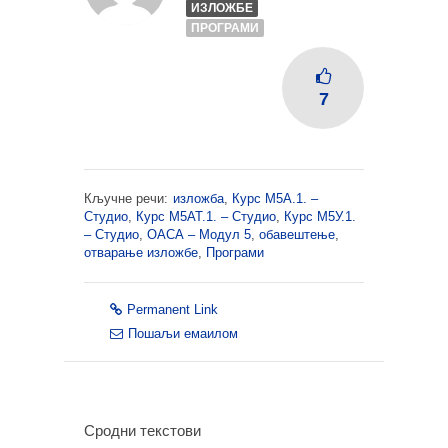
ИЗЛОЖБЕ
ПРОГРАМИ
7
Кључне речи:
изложба
,
Курс М5А.1. –
Студио
,
Курс М5АТ.1. – Студио
,
Курс М5У.1.
– Студио
,
ОАСА – Модул 5
,
обавештење
,
отварање изложбе
,
Програми
Permanent Link
Пошаљи емаилом
Сродни текстови