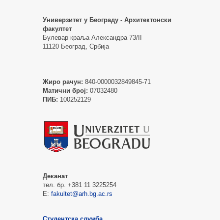
Универзитет у Београду - Архитектонски
факултет
Булевар краља Александра 73/II
11120 Београд, Србија
Жиро рачун:
840-0000032849845-71
Матични број:
07032480
ПИБ:
100252129
Деканат
тел. бр. +381 11 3225254
Е:
fakultet@arh.bg.ac.rs
Студентска служба