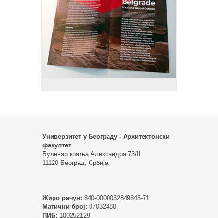
Универзитет у Београду - Архитектонски
факултет
Булевар краља Александра 73/II
11120 Београд, Србија
Жиро рачун:
840-0000032849845-71
Матични број:
07032480
ПИБ:
100252129