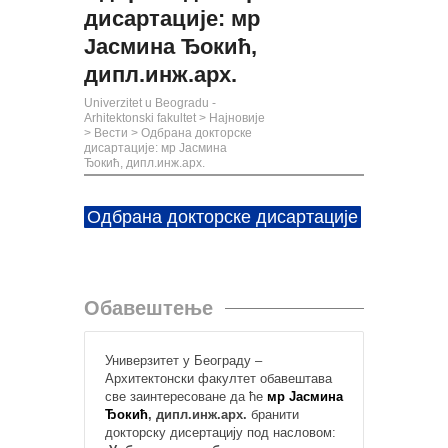
дисартације: мр
Јасмина Ђокић,
дипл.инж.арх.
Univerzitet u Beogradu -
Arhitektonski fakultet
>
Најновије
>
Вести
>
Одбрана докторске
дисартације: мр Јасмина
Ђокић, дипл.инж.арх.
Одбрана докторске дисартације
Обавештење
Универзитет у Београду –
Архитектонски факултет обавештава
све заинтересоване да ће
мр Јасмина
Ђокић
, дипл.инж.арх.
бранити
докторску дисертацију под насловом: