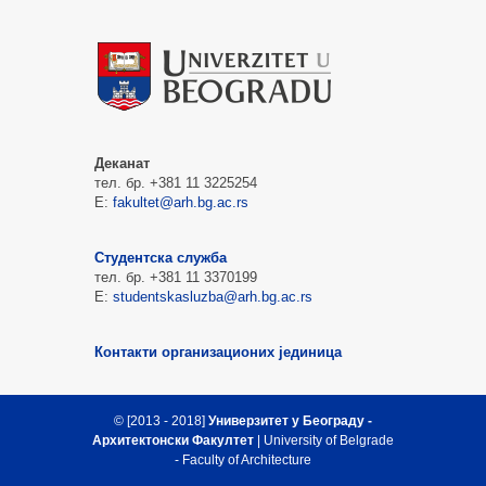
Деканат
тел. бр. +381 11 3225254
Е:
fakultet@arh.bg.ac.rs
Студентска служба
тел. бр. +381 11 3370199
Е:
studentskasluzba@arh.bg.ac.rs
Контакти организационих јединица
© [2013 - 2018]
Универзитет у Београду -
Архитектонски Факултет
| University of Belgrade
- Faculty of Architecture