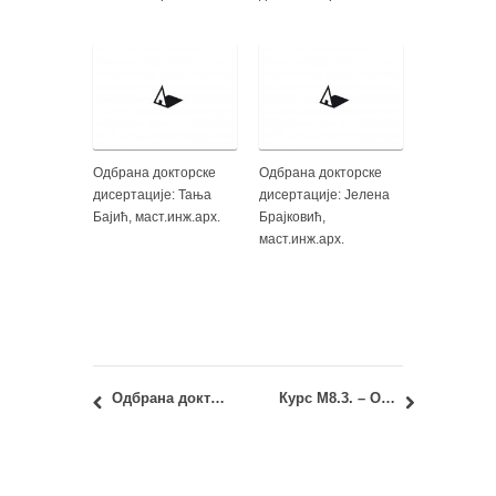
Одбрана докторске
Одбрана докторске
дисертације: Тања
дисертације: Јелена
Бајић, маст.инж.арх.
Брајковић,
маст.инж.арх.
Одбрана докторске дисартације: Дарија Гајић, дипл.инж.арх.
Курс М8.3. – Осветљење у архитектури: Предаја курикулума