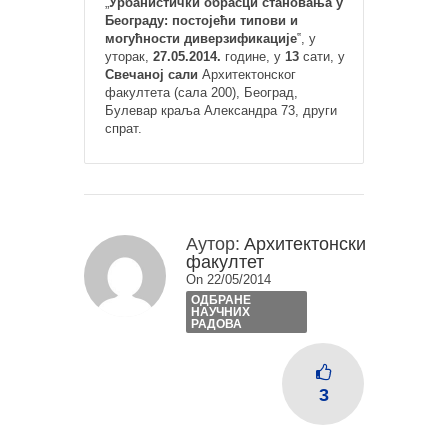
„
Урбанистички обрасци становања у
Београду: постојећи
типови и
могућности диверзификације
‟, у
уторак,
27.05.2014.
године, у
13
сати, у
Свечаној сали
Архитектонског
факултета (сала 200), Београд,
Булевар краља Александра 73, други
спрат.
Аутор:
Архитектонски
факултет
On 22/05/2014
ОДБРАНЕ
НАУЧНИХ
РАДОВА
3