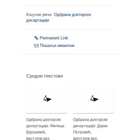
Кључне речи:
Одбрана докторске
дисартације
Permanent Link
Пошаљи емаилом
Сродни текстови
Одбрана докторске
Одбрана докторске
дисертације: Милица
дисертације: Дарко
Вујошевић,
Петровић,
маст.инж.арх.
дипл.инж.арх.