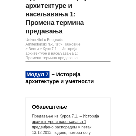
архитектуре и
насељавања 1:
Промена термина
предавања
Univerzitet u Beogradu -
Arhitektonski fakultet
>
Најновије
>
Вести
>
Курс 7.1. – Историја
архитектуре и насељавања 1:
Промена термина предавања
Модул 7
– Историја
архитектуре и уметности
Обавештење
Предавање из
Курса 7.1. – Историја
архитектуре и насељавања 1
предвиђено распоредом у петак,
13.12.2013. године, помера се у