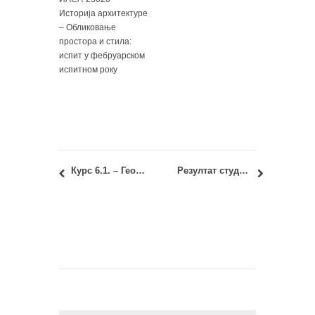
Историја архитектуре
– Обликовање
простора и стила:
испит у фебруарском
испитном року
Курс 6.1. – Геометрија облика 1: Надокнада 11. вежбе
Резултат студентског конкурса: ентеријер библиотеке Института за молекуларну генетику и генетичко инжењерство