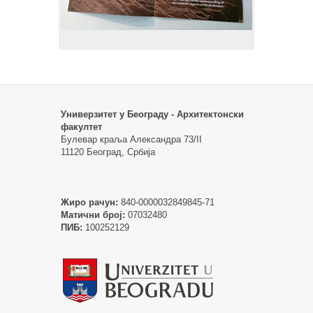
Универзитет у Београду - Архитектонски
факултет
Булевар краља Александра 73/II
11120 Београд, Србија
Жиро рачун:
840-0000032849845-71
Матични број:
07032480
ПИБ:
100252129