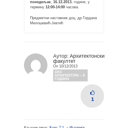
понедељак
,
16.12.2013.
године, у
термину
12:00-14:00
часова.
Предметни наставник доц. др Гордана
Милошевић-Јевтић
Аутор:
Архитектонски
факултет
On 10/12/2013
ОАС
АРХИТЕКТУРА – II
ГОДИНА
1
Кључне речи:
Курс 7.1. – Историја