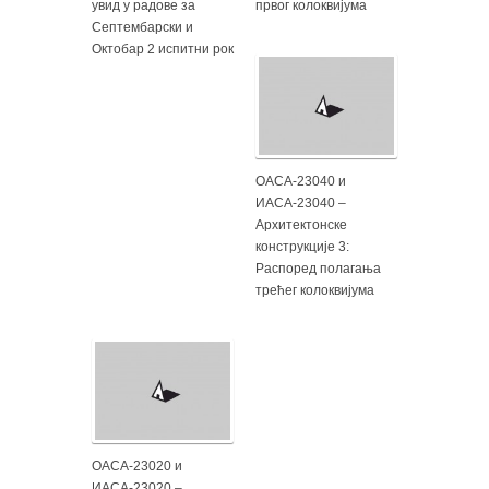
увид у радове за
првог колоквијума
Септембарски и
Октобар 2 испитни рок
ОАСА-23040 и
ИАСА-23040 –
Архитектонске
конструкције 3:
Распоред полагања
трећег колоквијума
ОАСА-23020 и
ИАСА-23020 –